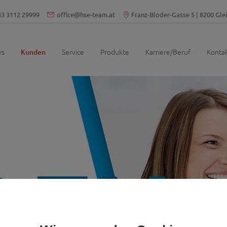
43 3112 29999
office
@
hse-team.at
Franz-Bloder-Gasse 5 | 8200 Glei
ws
(current)
Service
Produkte
Karriere/Beruf
Konta
Kunden