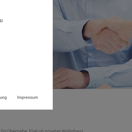
,
zu
rung
Impressum
kt bis Übergabe. Egal ob privates Wohnhaus,