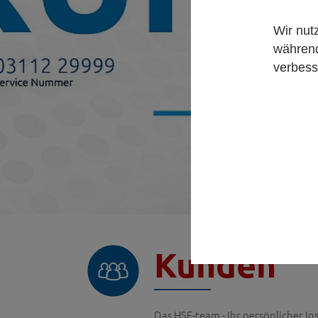
Wir nut
während
verbess
Kunden
Das HSE-team - Ihr persönlicher In